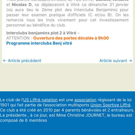
et
Nicolas D
, se déplaceront à Vitré ce dimanche 31 janvier
(où aura lieu le 2ème plot des Interclubs Benjamins) pour
passer leur examen pratique d’officiels (C et/ou B). On les
remercie tous les trois vivement pour cet investissement
personnel au bénéfice du club.
Interclubs benjamins plot 2 à Vitré
–
ATTENTION :
Ouverture des portes décalée à 9h00
Programme interclubs Benj vitré
←
Article précédent
Article suivant
→
Le club de l’
US Liffré natation
est une
association
régissant de la loi
1901 qui fait partie de l’association multisports
Union Sportive Liffré
.
Ce club a été créé en 2010 par 4 parents bénévoles et 2 entraîneurs.
La présidente , à ce jour, est Mme Christine JOURNET, le bureau est
composé de 6 membres