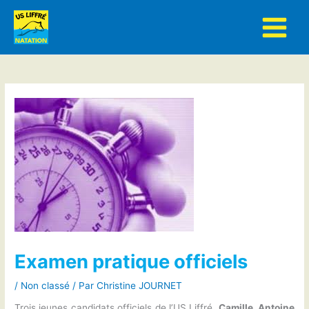
Aller
au
contenu
Examen pratique officiels
/
Non classé
/ Par
Christine JOURNET
Trois jeunes candidats officiels de l’US Liffré,
Camille
,
Antoine