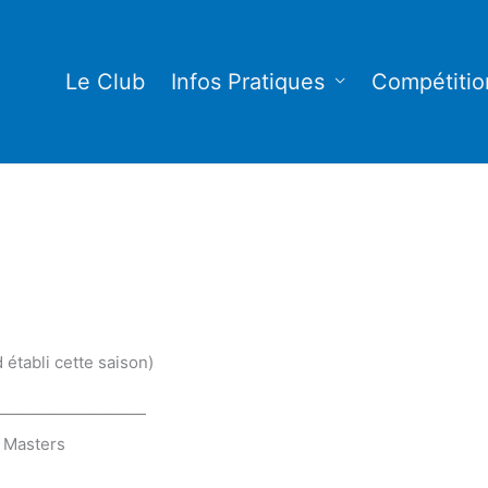
Le Club
Infos Pratiques
Compétitio
établi cette saison)
—————————
 Masters