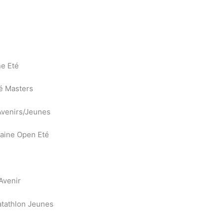
ne Eté
té Masters
Avenirs/Jeunes
ilaine Open Eté
Avenir
atathlon Jeunes