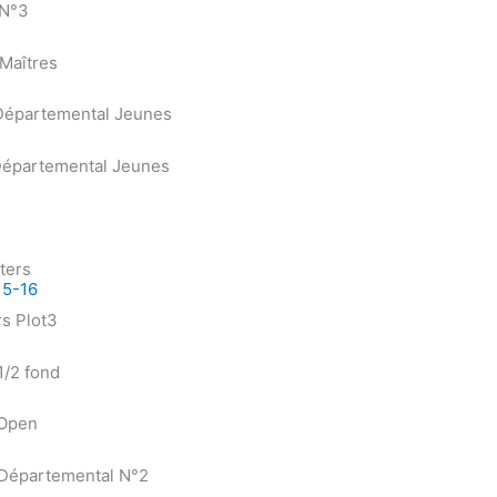
 N°3
Maîtres
 Départemental Jeunes
 Départemental Jeunes
ters
15-16
rs Plot3
1/2 fond
 Open
t Départemental N°2