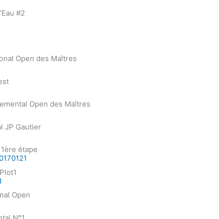
’Eau #2
onal Open des Maîtres
est
temental Open des Maîtres
l JP Gautier
 1ère étape
20170121
Plot1
1
onal Open
tal N°1