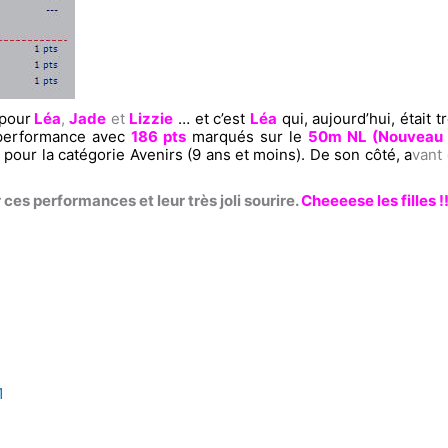
 pour
Léa
,
Jade
et
Lizzie
… et c’est
Léa
qui, aujourd’hui, était 
e performance avec
186 pts
marqués sur le
50m NL (Nouveau R
L
pour la catégorie Avenirs (9 ans et moins). De son côté, a
vant 
es performances et leur très joli sourire.
Cheeeese les filles !!
1