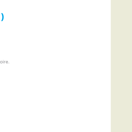
1)
oire.