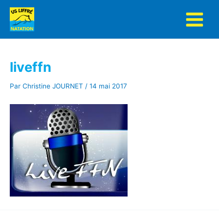
Aller
au
contenu
liveffn
Par
Christine JOURNET
/
14 mai 2017