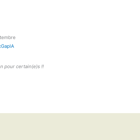
eptembre
xGaplA
n pour certain(e)s !!