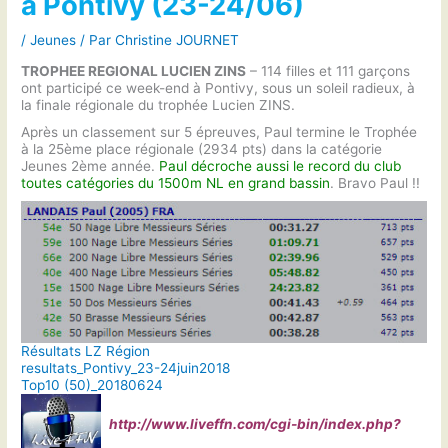
à Pontivy (23-24/06)
/
Jeunes
/ Par
Christine JOURNET
TROPHEE REGIONAL LUCIEN ZINS
– 114 filles et 111 garçons
ont participé ce week-end à Pontivy, sous un soleil radieux, à
la finale régionale du trophée Lucien ZINS.
Après un classement sur 5 épreuves, Paul termine le Trophée
à la 25ème place régionale (2934 pts) dans la catégorie
Jeunes 2ème année.
Paul décroche aussi le record du club
toutes catégories du 1500m NL en grand bassin
. Bravo Paul !!
Résultats LZ Région
resultats_Pontivy_23-24juin2018
Top10 (50)_20180624
http://www.liveffn.com/cgi-bin/index.php?