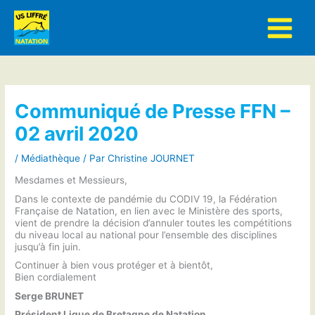
Aller
au
contenu
Communiqué de Presse FFN –
02 avril 2020
/
Médiathèque
/ Par
Christine JOURNET
Mesdames et Messieurs,
Dans le contexte de pandémie du CODIV 19, la Fédération
Française de Natation, en lien avec le Ministère des sports,
vient de prendre la décision d’annuler toutes les compétitions
du niveau local au national pour l’ensemble des disciplines
jusqu’à fin juin.
Continuer à bien vous protéger et à bientôt,
Bien cordialement
Serge BRUNET
Président Ligue de Bretagne de Natation