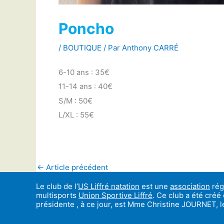
Poncho
/
BOUTIQUE
/ Par
Anthony CARRÉ
6-10 ans : 35€
11-14 ans : 40€
S/M : 50€
L/XL : 55€
←
Article précédent
Le club de l’
US Liffré natation
est une
association
régi
multisports
Union Sportive Liffré
. Ce club a été créé
présidente , à ce jour, est Mme Christine JOURNET,