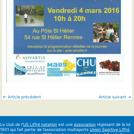
←
Article précédent
Article suivant
→
Le club de l’
US Liffré natation
est une
association
régissant de la loi
1901 qui fait partie de l’association multisports
Union Sportive Liffré
.