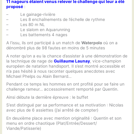
11 nageurs étaient venus relever le challenge qui leur a été
proposé
:
– Le gainage-rivière
– Les 8 enchaînements de l’échelle de rythme
– Les 80 m NL
– Le slalom en Aquarunning
– Les battements 4 nages
A l’issu, ils ont participé à un match de
Waterpolo
où on a
dénombré plus de 98 fautes en moins de 5 minutes
A noter qu’on a eu la chance d’assister à une démonstration de
la technique de nage de
Guillaume Launay
, vice-champion
européen de natation handisport. Il s’est montré accessible et
n’a pas hésité à nous raconter quelques anecdotes avec
Michael Phelps ou Alain Bernard…
Pendant ce temps les hommes en ont profité pour se faire un
challenge rameur… accessoirement remporté par Quentin.
Ainsi débute la dernière épreuve : le buffet
S’est distingué par sa performance et sa motivation : Nicolas
avec plus de 6 assiettes (j’ai arrêté de compter)
En deuxième place avec mention originalité : Quentin et son
menu en ordre chaotique (Plat/Entrée/Dessert/
Viande/Patisserie)