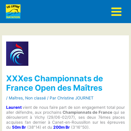
Aller
au
contenu
XXXes Championnats de
France Open des Maîtres
/
Maîtres
,
Non classé
/ Par
Christine JOURNET
Laurent
vient de nous faire part de son engagement total pour
aller défendre, aux prochains
Championnats de France
qui se
dérouleront à Vichy (29/06-02/07), ses deux 7èmes places
acquises l’an dernier à Canet-en-Roussillon sur les épreuves
du
50m Br
(38″14) et du
200m Br
(3’16″50).