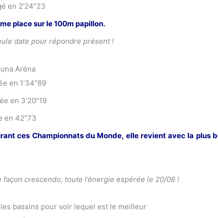
gé en 2’24″23
me place sur le 100m papillon.
eule date pour répondre présent !
 Duna Aréna
ée en 1’34″89
ée en 3’20″19
ée en 42″73
rant ces Championnats du Monde, elle revient avec la plus b
de façon crescendo, toute l’énergie espérée le 20/08 !
les bassins pour voir lequel est le meilleur