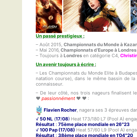
Un passé prestigieux :
– Août 2015,
Championnats du Monde à Kaza
– Mai 2016,
Championnats d’Europe à Londres
– Toujours à
Londres
en catégorie C4,
Christi
Un avenir toujours à écrire :
– Les Championnats du Monde Elite à Budapest
natation course), dans le même bassin de la
connaisseur.
– De leur côté, nos trois nageurs finalisent 
♥
passionnément
♥ ♥ :
Flavien Rocher
, nagera ses 3 épreuves dan
√
50 NL
(
17
/
08
)
Heat 173/180 L7 (Pool A) eng
Résultat
:
75ème place mondiale en 26″23
√
100 Pap (17/08)
Heat 57/60 L9 (Pool A) enga
Résultat
:
38ème place mondiale en 1’04″20