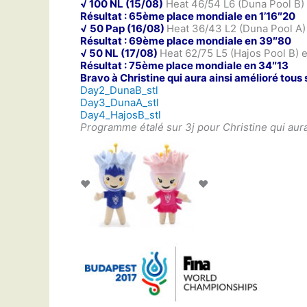
√ 100 NL (15/08)
Heat 46/54 L6 (Duna Pool B)
Résultat : 65ème place mondiale en 1’16″20
√
50 Pap (16/08)
Heat 36/43 L2 (Duna Pool A
Résultat : 69ème place mondiale en 39″80
√ 50 NL (17/08)
Heat 62/75 L5 (Hajos Pool B)
Résultat : 75ème place mondiale en 34″13
Bravo à Christine qui aura ainsi amélioré tou
Day2_DunaB_stl
Day3_DunaA_stl
Day4_HajosB_stl
Programme étalé sur 3j pour Christine qui aura
♥
♥