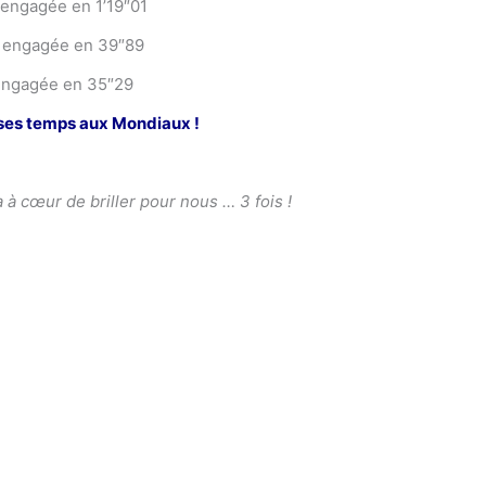
 engagée en 1’19″01
) engagée en 39″89
 engagée en 35″29
s ses temps aux Mondiaux !
 à cœur de briller pour nous … 3 fois !