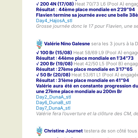
√
200 4N (17/08)
Heat 70/73 L6 (Pool A) enga
Résultat
:
44ème place mondiale en 2’29″9
4
Flavien termine sa journée avec une belle 38è
Day4_HajosA_stl
Grosse journée donc le 17 pour Flavien, une s
Valérie Nino Galesne
sera les 3 jours à la
√ 100 Br (15/08)
Heat 58/69 L9 (Pool A) engag
Résultat : 44ème place mondiale en 1’34″73
√
200 Br (19/08)
Heat 42/50 L5 (Pool B) engag
Résultat : 27ème place mondiale en 3’17″65
√ 50 Br (20/08)
Heat 53/61 L1 (Pool A) engag
Résultat : 31ème place mondiale en 41″94
Valérie aura été en constante progression du
une 27ème place mondiale au 200m Br
Day2_DunaA_stl
Day6_DunaB_stl
Day7_DunaA_stl
Valérie fera l’ouverture et la clôture des CM, 
Christine Journet
testera de son côté tous 