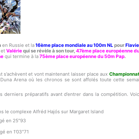
n
en Russie et la
16ème place mondiale au 100m NL
pour
Flavi
et
Valérie
qui se révèle à son tour,
47ème place européenne d
ne
qui termine à la
75ème place européenne du 50m Pap
.
 s’achèvent et vont maintenant laisser place aux
Championnat
 Duna Arena où les chronos se sont affolés toute cette sema
les derniers préparatifs avant d’entrer dans la compétition. Vo
s le complexe Alfréd Hajós sur Margaret Island
agé en 25″93
gé en 1’03″71