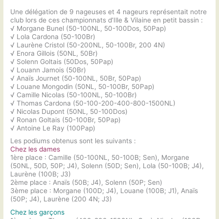
Une délégation de 9 nageuses et 4 nageurs représentait notre
club lors de ces championnats d’Ille & Vilaine en petit bassin :
√ Morgane Bunel (50-100NL, 50-100Dos, 50Pap)
√ Lola Cardona (50-100Br)
√ Laurène Cristol (50-200NL, 50-100Br, 200 4N)
√ Enora Gillois (50NL, 50Br)
√ Solenn Goltais (50Dos, 50Pap)
√ Louann Jamois (50Br)
√ Anaïs Journet (50-100NL, 50Br, 50Pap)
√ Louane Mongodin (50NL, 50-100Br, 50Pap)
√ Camille Nicolas (50-100NL, 50-100Br)
√ Thomas Cardona (50-100-200-400-800-1500NL)
√ Nicolas Dupont (50NL, 50-100Dos)
√ Ronan Goltais (50-100Br, 50Pap)
√ Antoine Le Ray (100Pap)
Les podiums obtenus sont les suivants :
Chez les dames
1ère place : Camille (50-100NL, 50-100B; Sen), Morgane
(50NL, 50D, 50P; J4), Solenn (50D; Sen), Lola (50-100B; J4),
Laurène (100B; J3)
2ème place : Anaïs (50B; J4), Solenn (50P; Sen)
3ème place : Morgane (100D; J4), Louane (100B; J1), Anaïs
(50P; J4), Laurène (200 4N; J3)
Chez les garçons