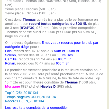
1ère place : Thomas (400-800-1500NL; Sen), Nicolas (100D;
Sen)
2ème place : Nicolas (50D; Sen)
3ème place : Nicolas (50B; Sen)
C’est donc
Thomas
qui réalise la plus belle performance en
améliorant son
record toutes catégories du 800 NL
de plus
de 3 sec (
9’24″30
, 959 pts). Dès sa première compétition,
Thomas dépasse aussi les 1000 pts (1008 pts au 50m NL,
nagé en 26″41).
On relèvera également
5 nouveaux records pour le club par
catégorie d’âge
pour :
Lola
, record des 16-17 ans aux
50m et 100m Br
Solenn
, record des 18-20 ans au
100m Dos
Camille
, record des 21-24 ans au
100m Br
Ronan
, record des 16-17 ans au
100m Br
Le premier classement provisoire à la meilleure cotation pour
la saison 2018-2019 sera présenté prochainement. A l’issue de
ces championnats d’Ille & Vilaine, le trio de tête de notre Top
15 mixte est pour l’heure constitué de
Thomas
(1008 pts),
Morgane
(987 pts) et
Nicolas D
(985 pts).
Top10 (25)_20181104
Temps Nageurs USLN_20181104
Records USLN_20181104
Les résultats complets de la compétition :