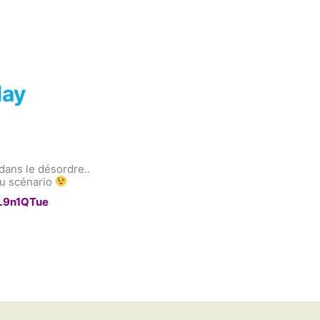
lay
dans le désordre..
du scénario
L9n1QTue