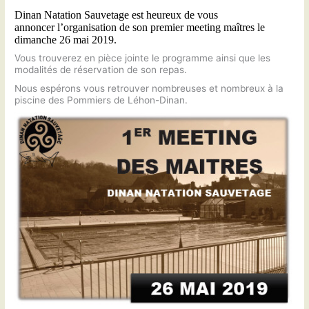
Dinan Natation Sauvetage
est heureux de vous
annoncer
l’organisation de
son
premier
meeting
maîtres le
dimanche 26 mai 2019.
Vous trouverez en pièce jointe le programme ainsi que les
modalités de réservation de son repas.
Nous espérons vous retrouver nombreuses et nombreux à la
piscine des Pommiers de Léhon-Dinan.