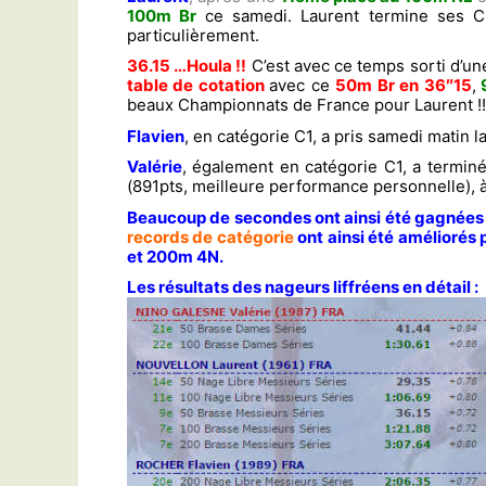
100m Br
ce samedi.
Laurent termine ses C
particulièrement.
36.15 …Houla !!
C’est avec ce temps sorti d’u
table de cotation
avec ce
50m Br en 36″15
,
beaux Championnats de France pour Laurent !!
Flavien
, en catégorie C1,
a pris samedi matin l
Valérie
, également en catégorie C1, a termin
(891pts, meilleure performance personnelle), 
Beaucoup de secondes ont ainsi été gagnées p
records de catégorie
ont ainsi été améliorés 
et 200m 4N.
Les résultats des nageurs liffréens en détail :