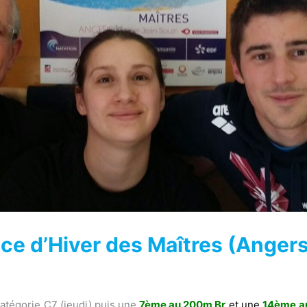
e d’Hiver des Maîtres (Anger
atégorie C7 (jeudi) puis une
7ème au 200m Br
et une
14ème a