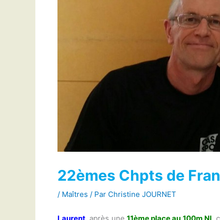
22èmes Chpts de Franc
/
Maîtres
/ Par
Christine JOURNET
Laurent
, après une
11ème place
a
u 100m NL
c