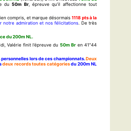
ve du
50m Br
, épreuve qu’il affectionne tout
vien compris, et marque désormais
1118 pts à la
 notre admiration et nos félicitations
. De très
ace du
200m NL
.
di, Valérie finit l’épreuve du
50m Br
en 41″44
s personnelles lors de ces championnats.
Deux
s
deux records toutes catégories
du 200m NL