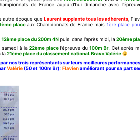
hampionnats de France aujourd’hui dimanche avec l’épreu
ne autre époque que
Laurent supplante tous les adhérents
, Fla
9ème place
aux Championnats de France mais
1ère place pour
a
12ème place du 200m 4N
puis, dans l’après midi,
la
20ème pl
é samedi à la
22ème place
l’épreuve du
100m Br
. Cet après mi
à la
21ème place du classement national. Bravo Valérie
ar nos trois représentants sur leurs meilleures performance
par
Valérie
(50 et 100m Br);
Flavien
améliorant pour sa part se