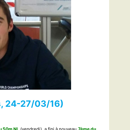
s, 24-27/03/16)
u 50m NL
(vendredi), a fini à nouveau
7ème du