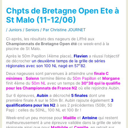
Chpts de Bretagne Open Ete à
St Malo (11-12/06)
/
Juniors / Seniors
/ Par
Christine JOURNET
Ci-après, les résultats des nageurs de Liffré aux
Championnats de Bretagne Open été
ce week-end à la
piscine de St Malo.
Après le 50m Papillon (4ème place),
Flavien
a réussi l’objectif
de décrocher
un deuxième temps de la grille de séries
régionales avec son 100 NL nagé en 57″82
.
Deux nageuses sont parvenues à atteindre une
finale C
minimes
:
Solenn
termine 8ème du
50m Papillon
et
Morgane
finit 4ème du
50m NL
avec un temps de
30″38 qui la qualifie
pour les Championnats de France N2
où elle rejoindra Aubin.
Sur 6 épreuves,
Aubin
a décroché
5 finales
dont une
première finale A sur le 50m Br. Aubin rajoute également
3
qualifications pour les N2
à ses 2 précédentes (50Br, 50
Pap) : celles du 50NL, 100 NL et 100 Br !
Week-end un peu morose pour
Maëlle
et
Antoine
qui restent
malheureusement à une épreuve validée dans la grille de série
régionale ainsi que pour
Mathilde
et
Camille
, en retrait sur