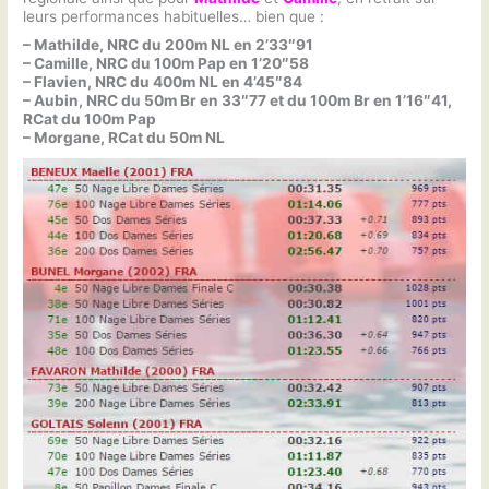
leurs performances habituelles… bien que :
– Mathilde, NRC du 200m NL en 2’33″91
– Camille, NRC du 100m Pap en 1’20″58
– Flavien, NRC du 400m NL en 4’45″84
– Aubin, NRC du 50m Br en 33″77 et du 100m Br en 1’16″41,
RCat du 100m Pap
– Morgane, RCat du 50m NL