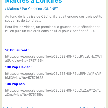
Maîtres à Londres
/
Maîtres
/ Par
Christine JOURNET
Au fond de la valise de Cédric, il y avait encore ces trois petits
souvenirs de Londres…
Pour lire les vidéos, un premier clic gauche pour sélectionner
le lien puis un clic droit dans celui-ci pour « Accéder à … »
50 Br Laurent :
https://drive.google.com/file/d/0By5ESH0HF5usRVpzUkIxOW1
aSUk/view?ts=57571654
100 Pap Flavien :
https://drive.google.com/file/d/0By5ESH0HF5usRFNqWjRlcVR
hMjQ/view?ts=57571622
100 Pap Ken :
https://drive.google.com/file/d/0By5ESH0HF5usXzZaWTZuTzl
zZmc/view?ts=575715fe