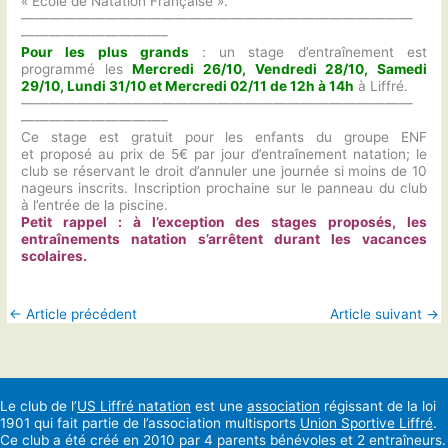
« Ecole de Natation Française ».
————————————————————————————
——————————–
Pour les plus grands
: un stage d’entraînement est
programmé les
Mercredi 26/10, Vendredi 28/10, Samedi
29/10, Lundi 31/10 et Mercredi 02/11 de 12h à 14h
à Liffré.
————————————————————————————
——————————–
Ce stage est gratuit pour les enfants du groupe ENF
et proposé au prix de 5€ par jour d’entraînement natation; le
club se réservant le droit d’annuler une journée si moins de 10
nageurs inscrits. Inscription prochaine sur le panneau du club
à l’entrée de la piscine.
Petit rappel : à l’exception des stages proposés, les
entraînements natation s’arrêtent durant les vacances
scolaires.
←
Article précédent
Article suivant
→
Le club de l’
US Liffré natation
est une
association
régissant de la loi
1901 qui fait partie de l’association multisports
Union Sportive Liffré
.
Ce club a été créé en 2010 par 4 parents bénévoles et 2 entraîneurs.