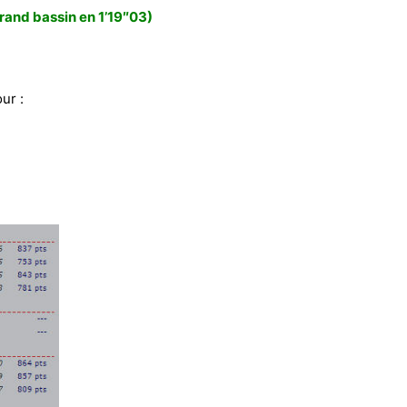
rand bassin en 1’19″03)
ur :