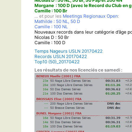
Nicolas D : 50 NL, 50 Br, 50 Pap et 200 4N
Morgane : 100 D (avec le Record du Club en g
Camille : 100 Br
… et pour les
Meetings Regionaux Open
:
Mathilde : 50 NL, 50 D
Camille : 100 NL
Nouveaux records dans leur catégorie d’âge po
Nicolas D : 50 Br
Camille : 100 D
Temps Nageurs USLN 20170422
Records USLN 20170422
Top10 (50)_20170422
Les résultats de nos licenciés ce samedi :