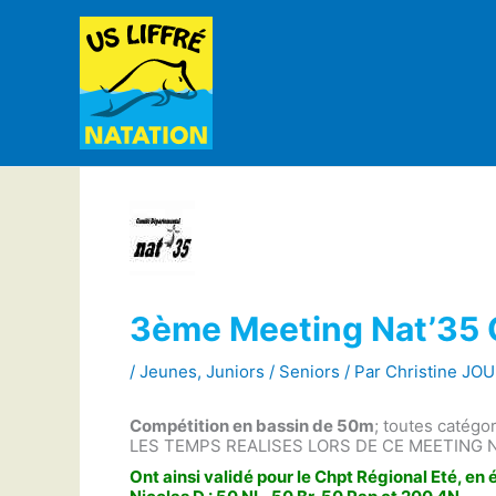
Aller
au
contenu
3ème Meeting Nat’35 
/
Jeunes
,
Juniors / Seniors
/ Par
Christine JO
Compétition en bassin de 50m
; toutes catégor
LES TEMPS REALISES LORS DE CE MEETING 
Ont ainsi validé pour le Chpt Régional Eté, en