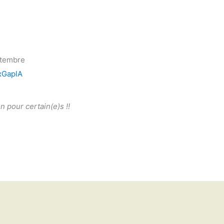
eptembre
xGaplA
n pour certain(e)s !!