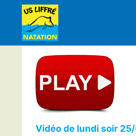
Aller
au
contenu
Vidéo de lundi soir 25