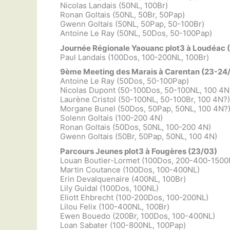
Nicolas Landais (50NL, 100Br)
Ronan Goltais (50NL, 50Br, 50Pap)
Gwenn Goltais (50NL, 50Pap, 50-100Br)
Antoine Le Ray (50NL, 50Dos, 50-100Pap)
Journée Régionale Yaouanc plot3 à Loudéac 
Paul Landais (100Dos, 100-200NL, 100Br)
9ème Meeting des Marais à Carentan (23-24
Antoine Le Ray (50Dos, 50-100Pap)
Nicolas Dupont (50-100Dos, 50-100NL, 100 4N
Laurène Cristol (50-100NL, 50-100Br, 100 4N?)
Morgane Bunel (50Dos, 50Pap, 50NL, 100 4N?
Solenn Goltais (100-200 4N)
Ronan Goltais (50Dos, 50NL, 100-200 4N)
Gwenn Goltais (50Br, 50Pap, 50NL, 100 4N)
Parcours Jeunes plot3 à Fougères (23/03)
Louan Boutier-Lormet (100Dos, 200-400-1500
Martin Coutance (100Dos, 100-400NL)
Erin Devalquenaire (400NL, 100Br)
Lily Guidal (100Dos, 100NL)
Eliott Ehbrecht (100-200Dos, 100-200NL)
Lilou Felix (100-400NL, 100Br)
Ewen Bouedo (200Br, 100Dos, 100-400NL)
Loan Sabater (100-800NL, 100Pap)