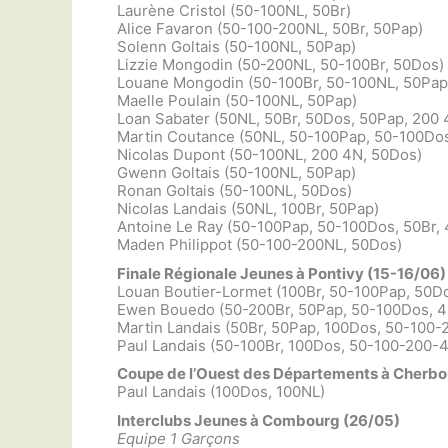
Laurène Cristol (50-100NL, 50Br)
Alice Favaron (50-100-200NL, 50Br, 50Pap)
Solenn Goltais (50-100NL, 50Pap)
Lizzie Mongodin (50-200NL, 50-100Br, 50Dos)
Louane Mongodin (50-100Br, 50-100NL, 50Pap
Maelle Poulain (50-100NL, 50Pap)
Loan Sabater (50NL, 50Br, 50Dos, 50Pap, 200 
Martin Coutance (50NL, 50-100Pap, 50-100Do
Nicolas Dupont (50-100NL, 200 4N, 50Dos)
Gwenn Goltais (50-100NL, 50Pap)
Ronan Goltais (50-100NL, 50Dos)
Nicolas Landais (50NL, 100Br, 50Pap)
Antoine Le Ray (50-100Pap, 50-100Dos, 50Br,
Maden Philippot (50-100-200NL, 50Dos)
Finale Régionale Jeunes à Pontivy (15-16/06)
Louan Boutier-Lormet (100Br, 50-100Pap, 50D
Ewen Bouedo (50-200Br, 50Pap, 50-100Dos, 
Martin Landais (50Br, 50Pap, 100Dos, 50-100
Paul Landais (50-100Br, 100Dos, 50-100-200-
Coupe de l’Ouest des Départements à Cherb
Paul Landais (100Dos, 100NL)
Interclubs Jeunes à Combourg (26/05)
Equipe 1 Garçons