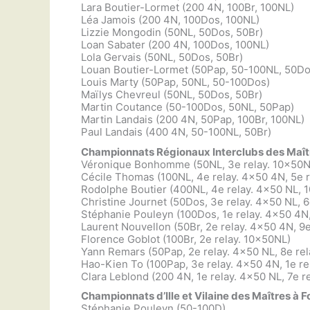
Lara Boutier-Lormet (200 4N, 100Br, 100NL)
Léa Jamois (200 4N, 100Dos, 100NL)
Lizzie Mongodin (50NL, 50Dos, 50Br)
Loan Sabater (200 4N, 100Dos, 100NL)
Lola Gervais (50NL, 50Dos, 50Br)
Louan Boutier-Lormet (50Pap, 50-100NL, 50Do
Louis Marty (50Pap, 50NL, 50-100Dos)
Maïlys Chevreul (50NL, 50Dos, 50Br)
Martin Coutance (50-100Dos, 50NL, 50Pap)
Martin Landais (200 4N, 50Pap, 100Br, 100NL)
Paul Landais (400 4N, 50-100NL, 50Br)
Championnats Régionaux Interclubs des Maît
Véronique Bonhomme (50NL, 3e relay. 10x50N
Cécile Thomas (100NL, 4e relay. 4×50 4N, 5e 
Rodolphe Boutier (400NL, 4e relay. 4×50 NL, 1
Christine Journet (50Dos, 3e relay. 4×50 NL, 6
Stéphanie Pouleyn (100Dos, 1e relay. 4×50 4N,
Laurent Nouvellon (50Br, 2e relay. 4×50 4N, 9
Florence Goblot (100Br, 2e relay. 10x50NL)
Yann Remars (50Pap, 2e relay. 4×50 NL, 8e re
Hao-Kien To (100Pap, 3e relay. 4×50 4N, 1e re
Clara Leblond (200 4N, 1e relay. 4×50 NL, 7e r
Championnats d’Ille et Vilaine des Maîtres à 
Stéphanie Pouleyn (50-100D)