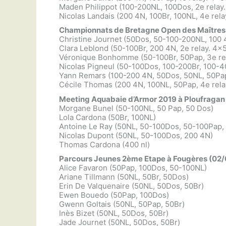
Maden Philippot (100-200NL, 100Dos, 2e relay
Nicolas Landais (200 4N, 100Br, 100NL, 4e rel
Championnats de Bretagne Open des Maîtres
Christine Journet (50Dos, 50-100-200NL, 100 
Clara Leblond (50-100Br, 200 4N, 2e relay. 4×
Véronique Bonhomme (50-100Br, 50Pap, 3e re
Nicolas Pigneul (50-100Dos, 100-200Br, 100-40
Yann Remars (100-200 4N, 50Dos, 50NL, 50Pap,
Cécile Thomas (200 4N, 100NL, 50Pap, 4e rela
Meeting Aquabaie d’Armor 2019 à Ploufragan
Morgane Bunel (50-100NL, 50 Pap, 50 Dos)
Lola Cardona (50Br, 100NL)
Antoine Le Ray (50NL, 50-100Dos, 50-100Pap,
Nicolas Dupont (50NL, 50-100Dos, 200 4N)
Thomas Cardona (400 nl)
Parcours Jeunes 2ème Etape à Fougères (02/
Alice Favaron (50Pap, 100Dos, 50-100NL)
Ariane Tillmann (50NL, 50Br, 50Dos)
Erin De Valquenaire (50NL, 50Dos, 50Br)
Ewen Bouedo (50Pap, 100Dos)
Gwenn Goltais (50NL, 50Pap, 50Br)
Inès Bizet (50NL, 50Dos, 50Br)
Jade Journet (50NL, 50Dos, 50Br)