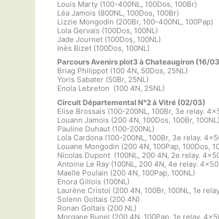
Louis Marty (100-400NL, 100Dos, 100Br)
Léa Jamois (800NL, 100Dos, 100Br)
Lizzie Mongodin (200Br, 100-400NL, 100Pap)
Lola Gervais (100Dos, 100NL)
Jade Journet (100Dos, 100NL)
Inès Bizet (100Dos, 100NL)
Parcours Avenirs plot3 à Chateaugiron (16/03
Briag Philippot (100 4N, 50Dos, 25NL)
Yoris Sabater (50Br, 25NL)
Enola Lebreton (100 4N, 25NL)
Circuit Départemental N°2 à Vitré (02/03)
Elise Brossais (100-200NL, 100Br, 3e relay. 4
Louann Jamois (200 4N, 100Dos, 100Br, 100NL
Pauline Duhaut (100-200NL)
Lola Cardona (100-200NL, 100Br, 3e relay. 4x
Louane Mongodin (200 4N, 100Pap, 100Dos, 10
Nicolas Dupont (100NL, 200 4N, 2e relay. 4x5
Antoine Le Ray (100NL, 200 4N, 4e relay. 4x50
Maelle Poulain (200 4N, 100Pap, 100NL)
Enora Gillois (100NL)
Laurène Cristol (200 4N, 100Br, 100NL, 1e rel
Solenn Goltais (200 4N)
Ronan Goltais (200 NL)
Morgane Bunel (200 4N, 100Pap, 1e relay. 4x5