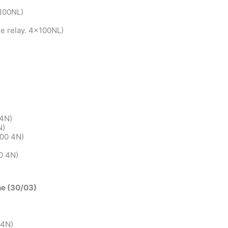
×100NL)
e relay. 4×100NL)
 4N)
N)
400 4N)
0 4N)
ne (30/03)
 4N)