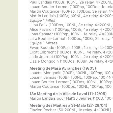
Paul Landais (100Br, 100NL, 2e relay. 4x200NL,
Louan Boutier-Lormet (100Pap, 100Dos, 1e rel
Martin Coutance (100Pap, 100Dos, 3e relay. 4
Martin Landais (100Br, 100NL, 4e relay. 4x200
Equipe 1 Filles
Lilou Felix (100Dos, 100NL, 3e relay. 4x200NL,
Alice Favaron (100Pap, 100Br, 4e relay. 4x200
Loan Sabater (100Pap, 100NL, 1e relay. 4x200N
Lara Boutier-Lormet (100Dos, 100Br, 2e relay.
Equipe 1 Mixtes
Ewen Bouedo (100Pap, 100Br, 1e relay. 4x200N
Eliott Ehbrecht (100Dos, 100NL, 4e relay. 4x2
Jade Journet (100Pap, 100NL, 2e relay. 4x200N
Lizzie Mongodin (100Dos, 100Br, 3e relay. 4x2
Meeting de Mai à Avranches (19/05)
Louane Mongodin (100Br, 100NL, 100Pap, 100 
Louann Jamois (100Br, 100NL, 100Pap, 100 4N)
Louan Boutier-Lormet (100Dos, 100NL, 100Pap
Martin Coutance (100Dos, 100NL, 100Pap, 100
13e Meeting de la Ville de Laval (11-12/05)
Martin Landais pour Nat’35 Jeunes (100D, 100
Meeting des Maîtres à St-Malo (27-28/04)
Flavien Rocher (50-200NL, 1e relay. 4×100NL)