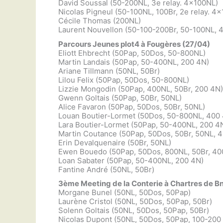
David Soussal (50-200NL, 3e relay. 4×100NL)
Nicolas Pigneul (50-100NL, 100Br, 2e relay. 4
Cécile Thomas (200NL)
Laurent Nouvellon (50-100-200Br, 50-100NL, 4
Parcours Jeunes plot4 à Fougères (27/04)
Eliott Ehbrecht (50Pap, 50Dos, 50-800NL)
Martin Landais (50Pap, 50-400NL, 200 4N)
Ariane Tillmann (50NL, 50Br)
Lilou Felix (50Pap, 50Dos, 50-800NL)
Lizzie Mongodin (50Pap, 400NL, 50Br, 200 4N)
Gwenn Goltais (50Pap, 50Br, 50NL)
Alice Favaron (50Pap, 50Dos, 50Br, 50NL)
Louan Boutier-Lormet (50Dos, 50-800NL, 400
Lara Boutier-Lormet (50Pap, 50-400NL, 200 4
Martin Coutance (50Pap, 50Dos, 50Br, 50NL, 
Erin Devalquenaire (50Br, 50NL)
Ewen Bouedo (50Pap, 50Dos, 800NL, 50Br, 40
Loan Sabater (50Pap, 50-400NL, 200 4N)
Fantine André (50NL, 50Br)
3ème Meeting de la Conterie à Chartres de B
Morgane Bunel (50NL, 50Dos, 50Pap)
Laurène Cristol (50NL, 50Dos, 50Pap, 50Br)
Solenn Goltais (50NL, 50Dos, 50Pap, 50Br)
Nicolas Dupont (50NL, 50Dos, 50Pap, 100-200