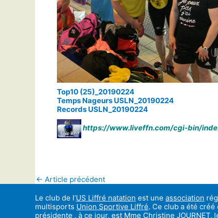
Top10 (25)_20190224
Temps Nageurs USLN_20190224
Records USLN_20190224
https://www.liveffn.com/cgi-bin/in
←
Article précédent
Le club de l’
US Liffré natation
est une
association
régi
multisports
Union Sportive Liffré
. Ce club a été créé
présidente , à ce jour, est Mme Christine JOURNET,