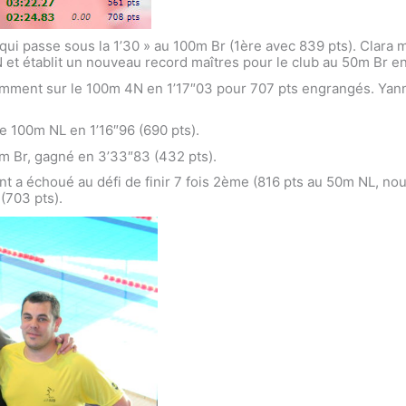
qui passe sous la 1’30 » au 100m Br (1ère avec 839 pts). Clara 
 et établit un nouveau record maîtres pour le club au 50m Br 
notamment sur le 100m 4N en 1’17″03 pour 707 pts engrangés. Ya
 100m NL en 1’16″96 (690 pts).
00m Br, gagné en 3’33″83 (432 pts).
 a échoué au défi de finir 7 fois 2ème (816 pts au 50m NL, no
(703 pts).