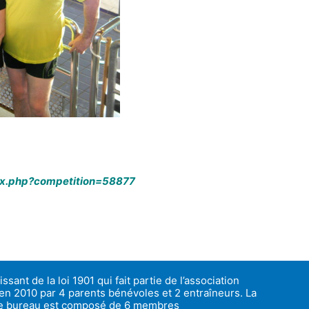
dex.php?competition=58877
ssant de la loi 1901 qui fait partie de l’association
 en 2010 par 4 parents bénévoles et 2 entraîneurs. La
 le bureau est composé de 6 membres