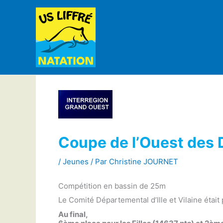
Aller
au
contenu
Coupe de l’Ouest des
/
Jeunes
/ Par
Christine JOURNET
Compétition en bassin de 25m
Le Comité Départemental d’Ille et Vilaine étai
Au final,