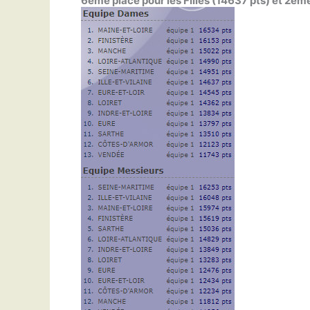
6ème place pour les Filles (14637 pts) et 2èm