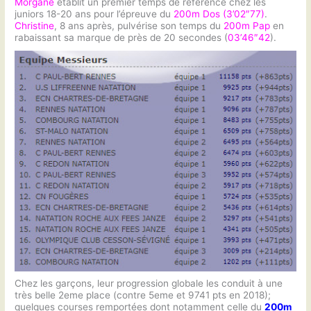
Morgane
établit un premier temps de référence chez les
juniors 18-20 ans pour l’épreuve du
200m Dos (3’02″77)
.
Christine
, 8 ans après, pulvérise son temps du
200m Pap
en
rabaissant sa marque de près de 20 secondes (
03’46″42
).
Chez les garçons, leur progression globale les conduit à une
très belle 2eme place (contre 5eme et 9741 pts en 2018);
quelques courses remportées dont notamment celle du
200m