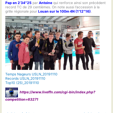
Pap en 2’34″25
par
Antoine
qui renforce ainsi son précédent
record TC de 29 centièmes. On note aussi l’accession à la
grille régionale pour
Louan sur le 100m 4N (1’12″16)
.
Temps Nageurs USLN_20191110
Records USLN_20191110
Top10 (25)_20191110
https://www.liveffn.com/cgi-bin/index.php?
competition=63271