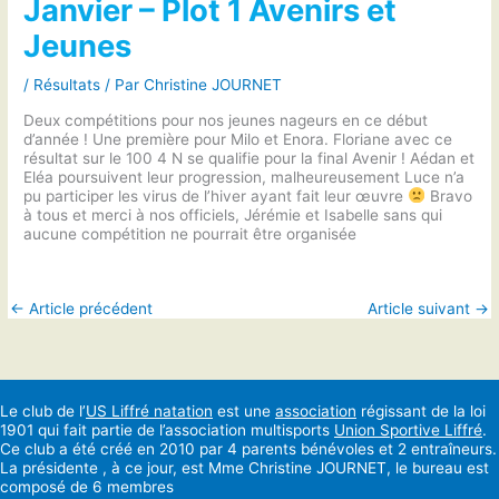
Janvier – Plot 1 Avenirs et
Jeunes
/
Résultats
/ Par
Christine JOURNET
Deux compétitions pour nos jeunes nageurs en ce début
d’année ! Une première pour Milo et Enora. Floriane avec ce
résultat sur le 100 4 N se qualifie pour la final Avenir ! Aédan et
Eléa poursuivent leur progression, malheureusement Luce n’a
pu participer les virus de l’hiver ayant fait leur œuvre
Bravo
à tous et merci à nos officiels, Jérémie et Isabelle sans qui
aucune compétition ne pourrait être organisée
←
Article précédent
Article suivant
→
Le club de l’
US Liffré natation
est une
association
régissant de la loi
1901 qui fait partie de l’association multisports
Union Sportive Liffré
.
Ce club a été créé en 2010 par 4 parents bénévoles et 2 entraîneurs.
La présidente , à ce jour, est Mme Christine JOURNET, le bureau est
composé de 6 membres