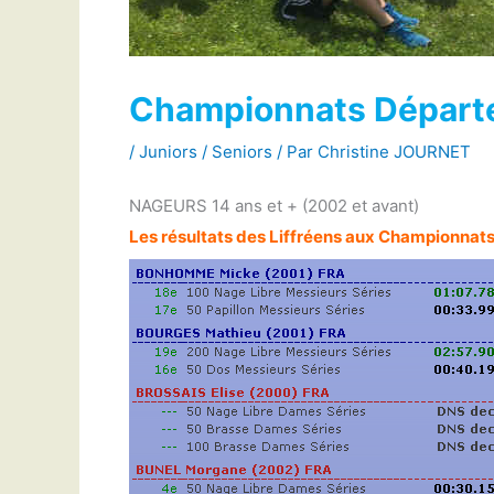
Championnats Départe
/
Juniors / Seniors
/ Par
Christine JOURNET
NAGEURS 14 ans et + (2002 et avant)
Les résultats des Liffréens aux Championnats