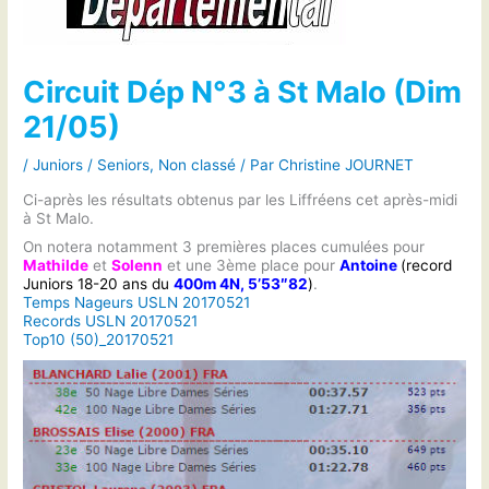
Circuit Dép N°3 à St Malo (Dim
21/05)
/
Juniors / Seniors
,
Non classé
/ Par
Christine JOURNET
Ci-après les résultats obtenus par les Liffréens cet après-midi
à St Malo.
On notera notamment 3 premières places cumulées pour
Mathilde
et
Solenn
et une 3ème place pour
Antoine
(record
Juniors 18-20 ans du
400m 4N, 5’53″82
)
.
Temps Nageurs USLN 20170521
Records USLN 20170521
Top10 (50)_20170521