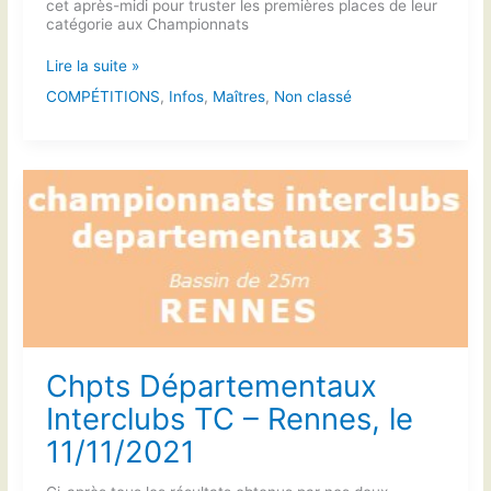
cet après-midi pour truster les premières places de leur
catégorie aux Championnats
Chpts
Lire la suite »
Départementaux
COMPÉTITIONS
,
Infos
,
Maîtres
,
Non classé
Open
des
Maîtres
(Dim
21/11/21)
Chpts Départementaux
Interclubs TC – Rennes, le
11/11/2021