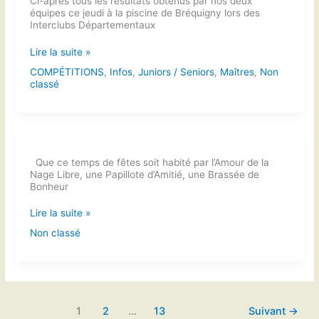
Ci-après tous les résultats obtenus par nos deux
équipes ce jeudi à la piscine de Bréquigny lors des
Interclubs Départementaux
Chpts
Lire la suite »
Départementaux
COMPÉTITIONS
,
Infos
,
Juniors / Seniors
,
Maîtres
,
Non
Interclubs
classé
TC
–
Rennes,
le
11/11/2021
Que ce temps de fêtes soit habité par l’Amour de la
Nage Libre, une Papillote d’Amitié, une Brassée de
Bonheur
Lire la suite »
Non classé
1
2
…
13
Suivant
→