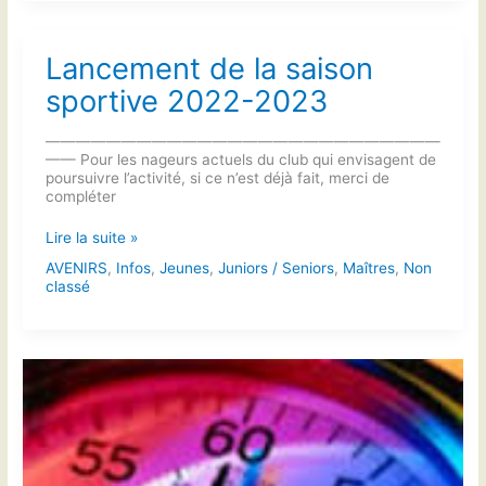
Lancement de la saison
sportive 2022-2023
——————————————————————————
—— Pour les nageurs actuels du club qui envisagent de
poursuivre l’activité, si ce n’est déjà fait, merci de
compléter
Lancement
Lire la suite »
de
AVENIRS
,
Infos
,
Jeunes
,
Juniors / Seniors
,
Maîtres
,
Non
la
classé
saison
sportive
2022-
2023