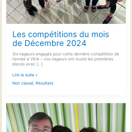
Les compétitions du mois
de Décembre 2024
Six nageurs engagés pour cette dernière compétition de
l’année à Vitré – nos nageurs ont trusté les premières
places avec […]
Les
Lire la suite »
compétitions
Non classé
,
Résultats
du
mois
de
Décembre
2024