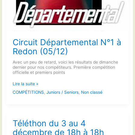
Circuit Départemental N°1 à
Redon (05/12)
Avec un peu de retard, voici les résultats de dimanche
dernier pour nos compétiteurs. Première compétition
officielle et premiers points
Circuit
Lire la suite »
Départemental
COMPÉTITIONS
,
Juniors / Seniors
,
Non classé
N°1
à
Redon
(05/12)
Téléthon du 3 au 4
décembre de 18h à 18h