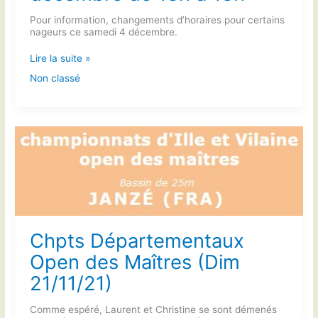
Pour information, changements d’horaires pour certains
nageurs ce samedi 4 décembre.
Téléthon
Lire la suite »
du
Non classé
3
au
4
décembre
de
18h
à
18h
Chpts Départementaux
Open des Maîtres (Dim
21/11/21)
Comme espéré, Laurent et Christine se sont démenés