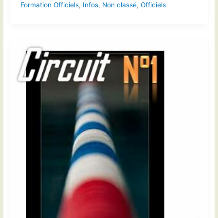
Formation Officiels
,
Infos
,
Non classé
,
Officiels
Officiels
C
–
Chronométreurs