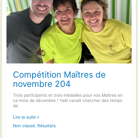
Compétition Maîtres de
novembre 204
Trois participants et trois médailles pour nos Maîtres en
ce mois de décembre ! Yaël venait chercher des temps
de
Compétition
Lire la suite »
Maîtres
Non classé
,
Résultats
de
novembre
204