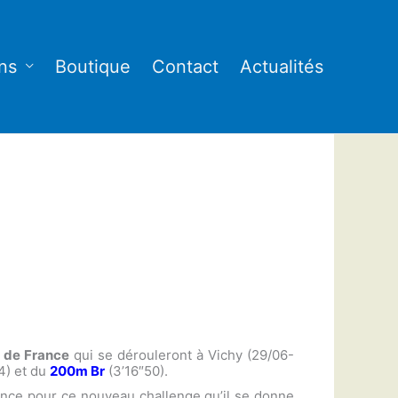
ns
Boutique
Contact
Actualités
 de France
qui se dérouleront à Vichy (29/06-
4) et du
200m Br
(3’16″50).
iance pour ce nouveau challenge qu’il se donne