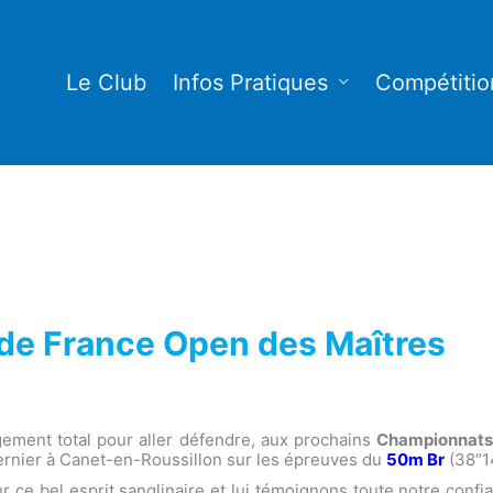
Le Club
Infos Pratiques
Compétitio
e France Open des Maîtres
gement total pour aller défendre, aux prochains
Championnats
ernier à Canet-en-Roussillon sur les épreuves du
50m Br
(38″1
ce bel esprit sanglinaire et lui témoignons toute notre conf