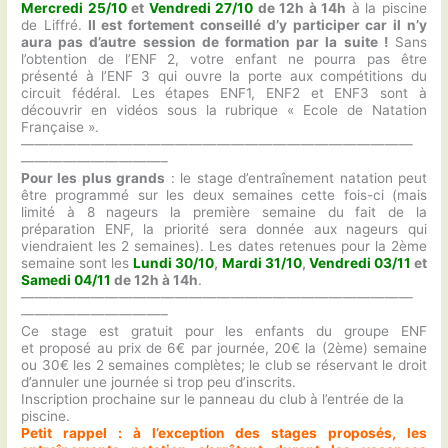
Mercredi 25/10
et
Vendredi 27/10
de 12h à 14h
à la piscine
de Liffré.
Il est fortement conseillé d’y participer car il n’y
aura pas d’autre session de formation par la suite !
Sans
l’obtention de l’ENF 2, votre enfant ne pourra pas être
présenté à l’ENF 3 qui ouvre la porte aux compétitions du
circuit fédéral. Les étapes ENF1, ENF2 et ENF3 sont à
découvrir en vidéos sous la rubrique « Ecole de Natation
Française ».
————————————————————————————
——————————–
Pour les plus grands
: le stage d’entraînement natation peut
être programmé sur les deux semaines cette fois-ci (mais
limité à 8 nageurs la première semaine du fait de la
préparation ENF, la priorité sera donnée aux nageurs qui
viendraient les 2 semaines). Les dates retenues pour la 2ème
semaine sont les
Lundi 30/10
,
Mardi 31/10
,
Vendredi 03/11
et
Samedi 04/11
de 12h à 14h
.
————————————————————————————
——————————–
Ce stage est gratuit pour les enfants du groupe ENF
et proposé au prix de 6€ par journée, 20€ la (2ème) semaine
ou 30€ les 2 semaines complètes; le club se réservant le droit
d’annuler une journée si trop peu d’inscrits.
Inscription prochaine sur le panneau du club à l’entrée de la
piscine.
Petit rappel : à l’exception des stages proposés, les