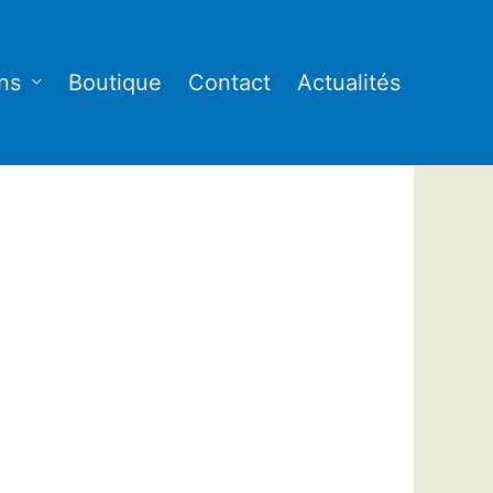
ns
Boutique
Contact
Actualités