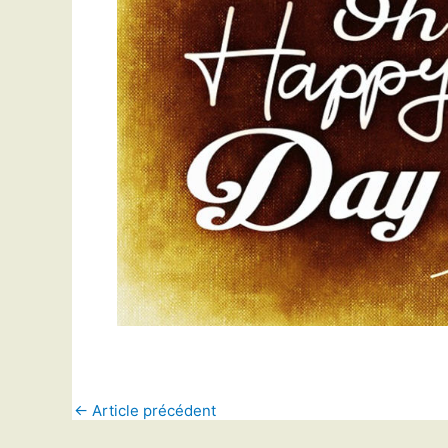
←
Article précédent