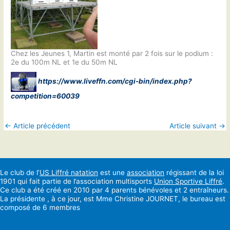
Chez les Jeunes 1, Martin est monté par 2 fois sur le podium :
2e du 100m NL et 1e du 50m NL
https://www.liveffn.com/cgi-bin/index.php?
competition=60039
←
Article précédent
Article suivant
→
Le club de l’
US Liffré natation
est une
association
régissant de la loi
1901 qui fait partie de l’association multisports
Union Sportive Liffré
.
Ce club a été créé en 2010 par 4 parents bénévoles et 2 entraîneurs.
La présidente , à ce jour, est Mme Christine JOURNET, le bureau est
composé de 6 membres