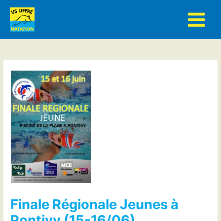
Aller
au
contenu
Finale Régionale Jeunes à
Pontivy (15-16/06)