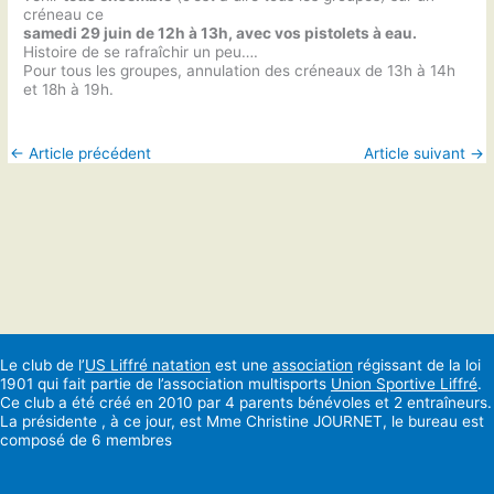
créneau ce
samedi 29 juin de 12h à 13h, avec vos pistolets à eau.
Histoire de se rafraîchir un peu….
Pour tous les groupes, annulation des créneaux de 13h à 14h
et 18h à 19h.
←
Article précédent
Article suivant
→
Le club de l’
US Liffré natation
est une
association
régissant de la loi
1901 qui fait partie de l’association multisports
Union Sportive Liffré
.
Ce club a été créé en 2010 par 4 parents bénévoles et 2 entraîneurs.
La présidente , à ce jour, est Mme Christine JOURNET, le bureau est
composé de 6 membres