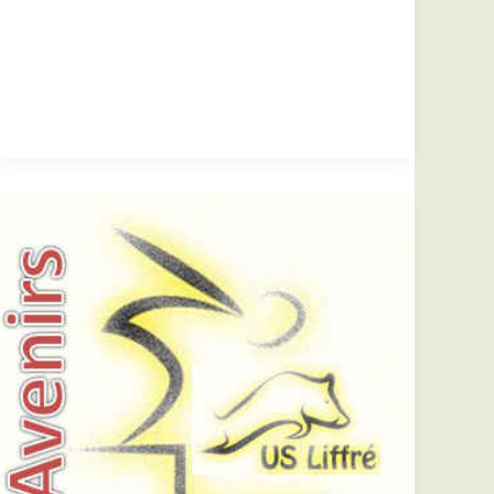
Fougères
(sam
07/12,
pm)