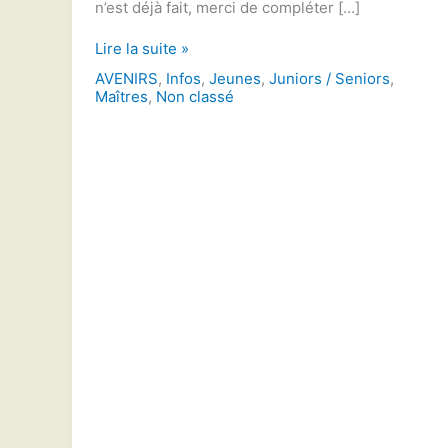
n’est déjà fait, merci de compléter […]
Lancement
Lire la suite »
de
AVENIRS
,
Infos
,
Jeunes
,
Juniors / Seniors
,
la
Maîtres
,
Non classé
saison
sportive
2022-
2023