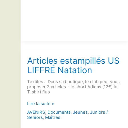
Articles estampillés US
LIFFRÉ Natation
Textiles : Dans sa boutique, le club peut vous
proposer 3 articles : le short Adidas (12€) le
T-shirt fluo
Articles
Lire la suite »
estampillés
AVENIRS
,
Documents
,
Jeunes
,
Juniors /
US
Seniors
,
Maîtres
LIFFRÉ
Natation