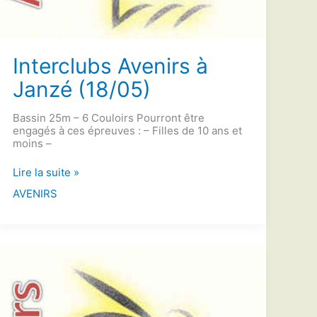
Interclubs Avenirs à
Janzé (18/05)
Bassin 25m – 6 Couloirs Pourront être
engagés à ces épreuves : – Filles de 10 ans et
moins –
Interclubs
Lire la suite »
Avenirs
AVENIRS
à
Janzé
(18/05)