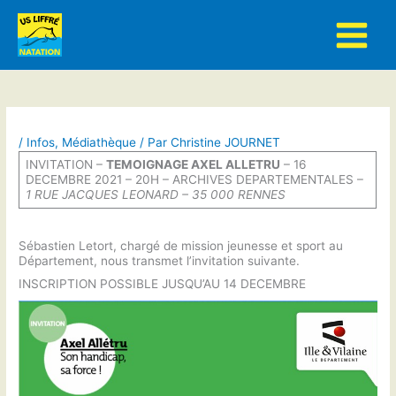
Aller
au
contenu
/
Infos
,
Médiathèque
/ Par
Christine JOURNET
INVITATION –
TEMOIGNAGE AXEL ALLETRU
– 16
DECEMBRE 2021 – 20H – ARCHIVES DEPARTEMENTALES –
1 RUE JACQUES LEONARD – 35 000 RENNES
Sébastien Letort, chargé de mission jeunesse et sport au
Département, nous transmet l’invitation suivante.
INSCRIPTION POSSIBLE JUSQU’AU 14 DECEMBRE