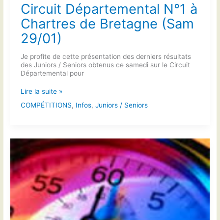
Circuit Départemental N°1 à
Chartres de Bretagne (Sam
29/01)
Je profite de cette présentation des derniers résultats
des Juniors / Seniors obtenus ce samedi sur le Circuit
Départemental pour
Circuit
Lire la suite »
Départemental
COMPÉTITIONS
,
Infos
,
Juniors / Seniors
N°1
à
Chartres
de
Bretagne
(Sam
29/01)