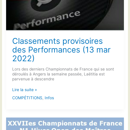
Classements provisoires
des Performances (13 mar
2022)
Lors des derniers Championnats de France qui se sont
déroulés à Angers la semaine passée, Laëtitia est
parvenue à descendre
Classements
Lire la suite »
provisoires
COMPÉTITIONS
,
Infos
des
Performances
(13
mar
2022)