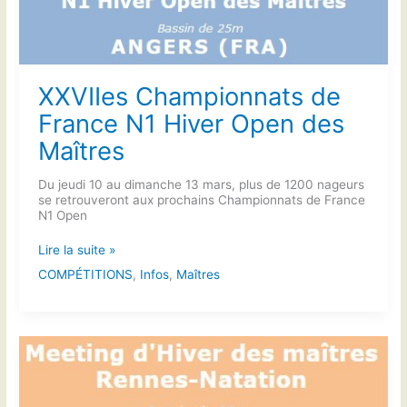
XXVIIes Championnats de
France N1 Hiver Open des
Maîtres
Du jeudi 10 au dimanche 13 mars, plus de 1200 nageurs
se retrouveront aux prochains Championnats de France
N1 Open
XXVIIes
Lire la suite »
Championnats
COMPÉTITIONS
,
Infos
,
Maîtres
de
France
N1
Hiver
Open
des
Maîtres