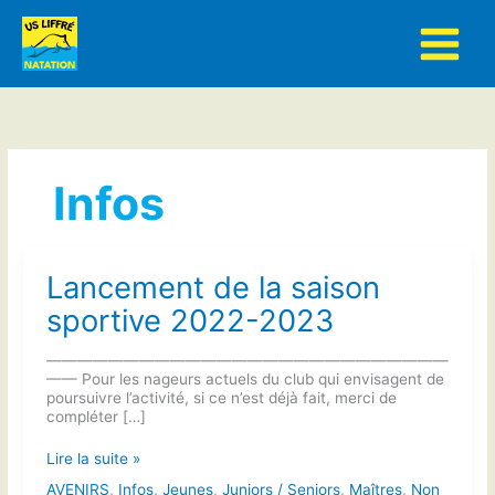
Aller
au
contenu
Infos
Lancement de la saison
sportive 2022-2023
——————————————————————————
—— Pour les nageurs actuels du club qui envisagent de
poursuivre l’activité, si ce n’est déjà fait, merci de
compléter […]
Lancement
Lire la suite »
de
AVENIRS
,
Infos
,
Jeunes
,
Juniors / Seniors
,
Maîtres
,
Non
la