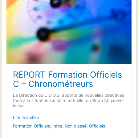
REPORT Formation Officiels
C – Chronométreurs
La Direction du C.D.O.S. apporte de nouvelles directives
face à la situation sanitaire actuelle, du 19 au 30 janvier
inclus,
REPORT
Lire la suite »
Formation
Formation Officiels
,
Infos
,
Non classé
,
Officiels
Officiels
C
–