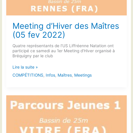
Meeting d’Hiver des Maîtres
(05 fev 2022)
Quatre représentants de l’US Liffréenne Natation ont
participé ce samedi au 1er Meeting d’Hiver organisé à
Bréquigny par le club
Meeting
Lire la suite »
d’Hiver
COMPÉTITIONS
,
Infos
,
Maîtres
,
Meetings
des
Maîtres
(05
fev
2022)