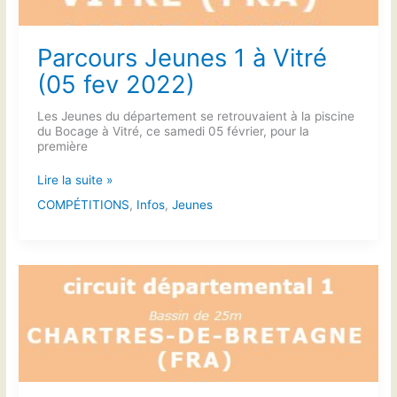
Parcours Jeunes 1 à Vitré
(05 fev 2022)
Les Jeunes du département se retrouvaient à la piscine
du Bocage à Vitré, ce samedi 05 février, pour la
première
Parcours
Lire la suite »
Jeunes
COMPÉTITIONS
,
Infos
,
Jeunes
1
à
Vitré
(05
fev
2022)