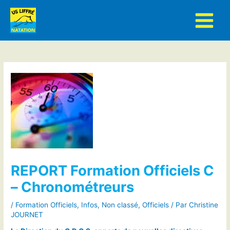
Aller
au
contenu
REPORT Formation Officiels C
– Chronométreurs
/
Formation Officiels
,
Infos
,
Non classé
,
Officiels
/ Par
Christine
JOURNET